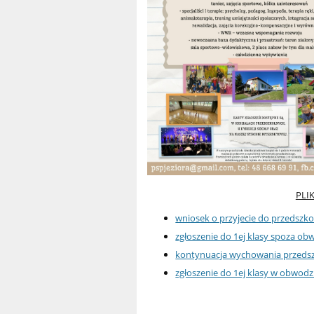
PLI
wniosek o przyjecie do przedszkol
zgłoszenie do 1ej klasy spoza ob
kontynuacja wychowania przeds
zgłoszenie do 1ej klasy w obwodz