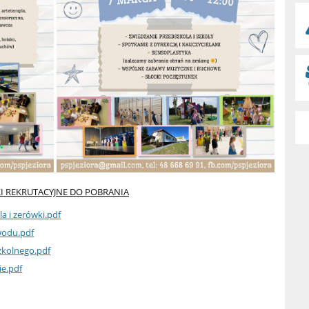
KI REKRUTACYJNE DO POBRANIA
a i zerówki.pdf
wodu.pdf
zkolnego.pdf
ie.pdf