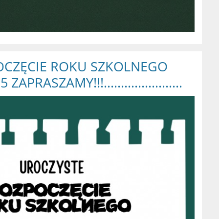
OCZĘCIE ROKU SZKOLNEGO
4/25 ZAPRASZAMY!!!.......................