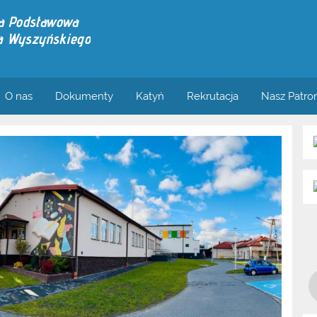
ła Podstawowa
za Wyszyńskiego
O nas
Dokumenty
Katyń
Rekrutacja
Nasz Patro