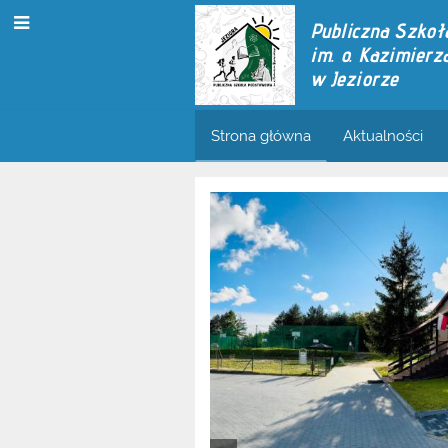
Publiczna Szko
im. o. Kazimier
w Jeziorze
Strona główna
Aktualności
Strona
główna